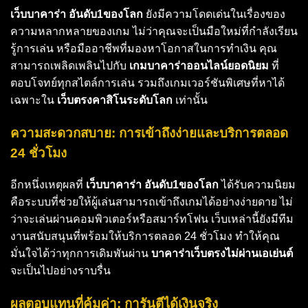
เว็บบาคาร่า อันดับ1ของโลก
ยังมีความโดดเด่นในเรื่องของ
ความหลากหลายของเกม ไม่ว่าคุณจะเป็นมือใหม่ที่กำลังเรียน
รู้การเล่น หรือมืออาชีพที่มองหาโอกาสในการทำเงิน คุณ
สามารถเพลิดเพลินไปกับ
เกมบาคาร่าออนไลน์ยอดนิยม
ที่
ตอบโจทย์ทุกสไตล์การเล่น รวมถึงเกมเวอร์ชันพิเศษที่หาได้
เฉพาะใน
เว็บตรงคาสิโนระดับโลก
เท่านั้น
ความสะดวกสบาย: การเข้าถึงง่ายและบริการตลอด
24 ชั่วโมง
อีกหนึ่งเหตุผลที่
เว็บบาคาร่า อันดับ1ของโลก
ได้รับความนิยม
คือระบบที่ช่วยให้ผู้เล่นสามารถเข้าถึงเกมได้อย่างง่ายดาย ไม่
ว่าจะเล่นผ่านคอมพิวเตอร์หรือสมาร์ทโฟน เว็บเหล่านี้ยังมีทีม
งานสนับสนุนที่พร้อมให้บริการตลอด 24 ชั่วโมง ทำให้คุณ
มั่นใจได้ว่าทุกการเดิมพันผ่าน
บาคาร่าเว็บตรงไม่ผ่านเอเย่นต์
จะเป็นไปอย่างราบรื่น
ผลตอบแทนที่คุ้มค่า: การันตีได้เงินจริง