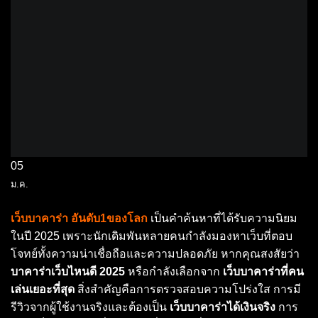
05
ม.ค.
เว็บบาคาร่า อันดับ1ของโลก
เป็นคำค้นหาที่ได้รับความนิยม
ในปี 2025 เพราะนักเดิมพันหลายคนกำลังมองหาเว็บที่ตอบ
โจทย์ทั้งความน่าเชื่อถือและความปลอดภัย หากคุณสงสัยว่า
บาคาร่าเว็บไหนดี 2025
หรือกำลังเลือกจาก
เว็บบาคาร่าที่คน
เล่นเยอะที่สุด
สิ่งสำคัญคือการตรวจสอบความโปร่งใส การมี
รีวิวจากผู้ใช้งานจริงและต้องเป็น
เว็บบาคาร่าได้เงินจริง
การ