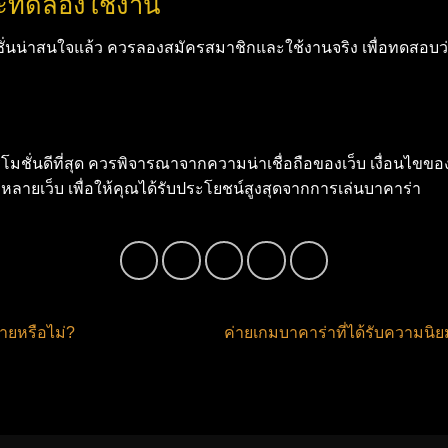
ละทดลองใช้งาน
ชั่นน่าสนใจแล้ว ควรลองสมัครสมาชิกและใช้งานจริง เพื่อทดสอบว
มชั่นดีที่สุด ควรพิจารณาจากความน่าเชื่อถือของเว็บ เงื่อนไขของโ
หลายเว็บ เพื่อให้คุณได้รับประโยชน์สูงสุดจากการเล่นบาคาร่า
ายหรือไม่?
ค่ายเกมบาคาร่าที่ได้รับความนิ