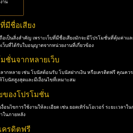
้งาน
่มีชื่อเสียง
่อถือเป็นสิ่งสำคัญ เพราะเว็บที่มีชื่อเสียงมักจะมีโปรโมชั่นที่คุ้มค่
กเว็บที่ได้รับใบอนุญาตจากหน่วยงานที่เกี่ยวข้อง
โมชั่นจากหลายเว็บ
หลากหลาย เช่น โบนัสต้อนรับ โบนัสฝากเงิน หรือเครดิตฟรี คุณ
่ให้โบนัสสูงสุดและมีเงื่อนไขที่เหมาะสม
ไขของโปรโมชั่น
เงื่อนไขการใช้งานให้ละเอียด เช่น ยอดเทิร์นโอเวอร์ ระยะเวลาใ
ญหาในภายหลัง
เครดิตฟรี