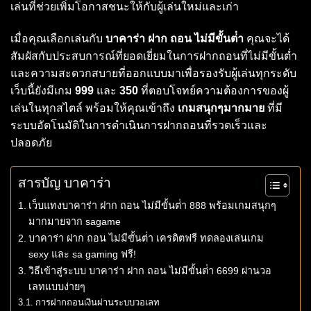
เล่นที่ช่วยเพิ่มโอกาสชนะให้กับผู้เล่นใหม่และเก่า
เมื่อคุณเลือกเล่นกับ
บาคาร่า ฝาก ถอน ไม่มีขั้นต่ํา
คุณจะได้
สัมผัสกับประสบการณ์ที่ยอดเยี่ยมในการฝากถอนที่ไม่มีขั้นต่ำ
และความสะดวกสบายที่ออกแบบมาเพื่อรองรับผู้เล่นทุกระดับ
เว็บนี้ยังมีเกม
999
และ
350
ที่ตอบโจทย์ความต้องการของผู้
เล่นในทุกสไตล์ พร้อมให้คุณเข้าถึง
เกมสนุกๆมากมาย
ที่มี
ระบบอัตโนมัติในการดำเนินการฝากถอนที่รวดเร็วและ
ปลอดภัย
สารบัญ บาคาร่า
เว็บแทงบาคาร่า ฝาก ถอน ไม่มีขั้นต่ํา 888 พร้อมเกมสนุกๆ
มากมายจาก sagame
บาคาร่า ฝาก ถอน ไม่มีขั้นต่ํา เครดิตฟรี ทดลองเล่นเกม
sexy และ sa gaming ฟรี!
วิธีเข้าสู่ระบบ บาคาร่า ฝาก ถอน ไม่มีขั้นต่ํา 6699 ผ่านวอ
เลทแบบง่ายๆ
การฝากถอนเงินผ่านระบบวอเลท