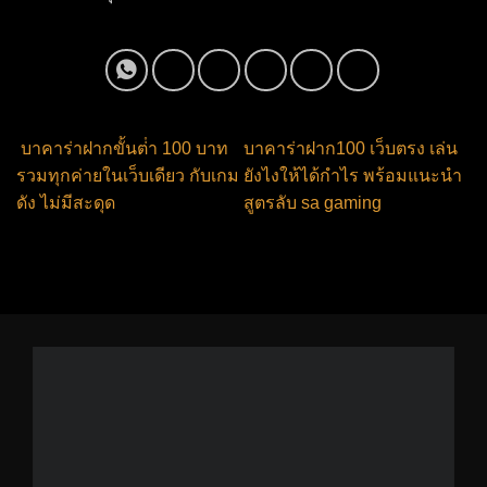
บาคาร่าฝากขั้นต่ํา 100 บาท
บาคาร่าฝาก100 เว็บตรง เล่น
รวมทุกค่ายในเว็บเดียว กับเกม
ยังไงให้ได้กำไร พร้อมแนะนำ
ดัง ไม่มีสะดุด
สูตรลับ sa gaming