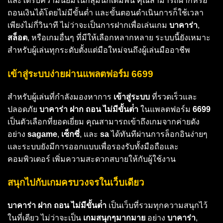
และได้รับความนิยมในกลุ่มนักเดิมพัน คุณสามารถฝากหรือ
ถอนเงินได้โดยไม่มีขั้นต่ำ และขั้นตอนดำเนินการก็ใช้เวลา
เพียงไม่กี่วินาที ไม่ว่าจะเป็นการฝากเพื่อเล่นเกม
บาคาร่า
,
สล็อต
, หรือเกมอื่นๆ ที่มีให้เลือกหลากหลาย ระบบนี้ยังเหมาะ
สำหรับผู้เล่นทุกระดับตั้งแต่มือใหม่จนถึงผู้เล่นมืออาชีพ
เข้าสู่ระบบง่ายผ่านแพลตฟอร์ม 6699
สำหรับผู้เล่นที่กำลังมองหาการ
เข้าสู่ระบบ
ที่รวดเร็วและ
ปลอดภัย
บาคาร่า ฝาก ถอน ไม่มีขั้นต่ํา
ในแพลตฟอร์ม
6699
เป็นตัวเลือกที่ยอดเยี่ยม คุณสามารถเข้าถึงเกมจากค่ายดัง
อย่าง
sagame
,
เซ็กซี่
, และ
sa
ได้ทันทีผ่านการล็อกอินง่ายๆ
และระบบยังมีการออกแบบเพื่อรองรับทั้งมือถือและ
คอมพิวเตอร์ เพิ่มความสะดวกสบายให้กับผู้ใช้งาน
สนุกไปกับเกมครบวงจรในเว็บเดียว
บาคาร่า ฝาก ถอน ไม่มีขั้นต่ํา
เป็นเว็บที่รวมทุกความสนุกไว้
ในที่เดียว ไม่ว่าจะเป็น
เกมสนุกๆมากมาย
อย่าง
บาคาร่า
,