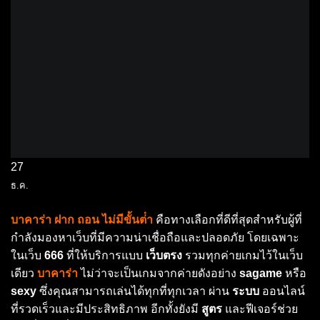
27
ธ.ค.
บาคาร่า ฝาก ถอน ไม่มีขั้นต่ํา
คือทางเลือกที่ดีที่สุดสำหรับผู้ที่
กำลังมองหาเว็บที่มีความน่าเชื่อถือและปลอดภัย โดยเฉพาะ
ในเว็บ
666
ที่ให้บริการแบบ
เว็บตรง
รวมทุกค่ายเกมไว้ในเว็บ
เดียว
บาคาร่า
ไม่ว่าจะเป็นเกมจากค่ายดังอย่าง
sagame
หรือ
sexy
ซึ่งคุณสามารถเล่นได้ทุกที่ทุกเวลา ผ่าน
ระบบ
ออนไลน์
ที่รวดเร็วและมีประสิทธิภาพ อีกทั้งยังมี
สูตร
และฟีเจอร์ช่วย