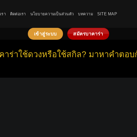
บเรา
ติดต่อเรา
นโยบายความเป็นส่วนตัว
บทความ
SITE MAP
เข้าสู่ระบบ
สมัครบาคาร่า
คาร่าใช้ดวงหรือใช้สกิล? มาหาคำตอบก