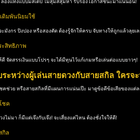
ด้! ลองแทงแบบมีสเต็ป ไม่สุ่มสี่สุ่มห้า รับรองโอกาสชนะมาแน่นอน!
เดิมพันนิยมใช้
จะมังกร ปิงปอง หรือสองตัด ต้องรู้จักให้ครบ จับทางให้ถูกแล้วลุยเล
ระสิทธิภาพ
ห้ดี จัดสรรเงินแบบโปรๆ จะได้มีทุนไว้แก้เกมหรือเล่นต่อแบบยาวๆ!
บระหว่างผู้เล่นสายดวงกับสายสกิล ใครจะ
ชคช่วย หรือสายสกิลที่มีแผนการแน่นเป๊ะ มาดูข้อดีข้อเสียของแต่
งโชค
งไม่มา ก็มีแต่เจ๊งกับเจ๊ง! จะเสี่ยงแค่ไหน ต้องชั่งใจให้ดี!
สกิล