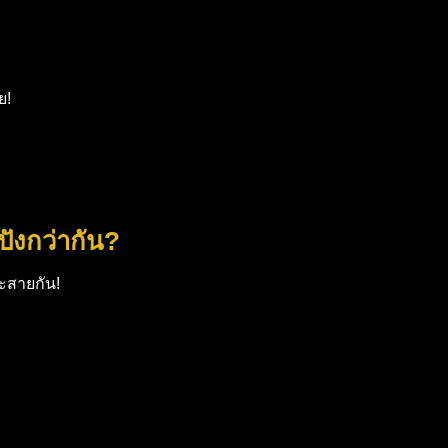
ย!
ปังกว่ากัน?
ละสายกัน!