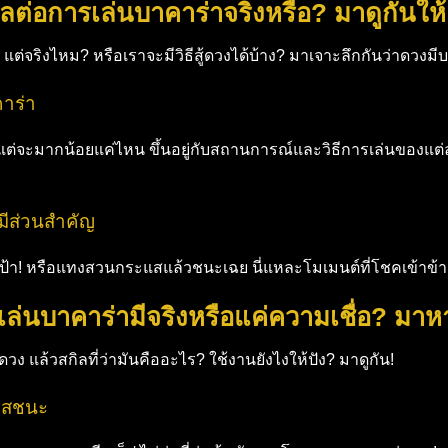
ลต่อการเล่นบาคาร่าจริงหรือ? มาดูกันให้เ
 แต่จริงไหม? หรือเราจะมีวิธีสู้ดวงได้บ้าง? มาเจาะลึกกันว่าดวงม
าร่า
 แต่จะมากน้อยแค่ไหน ขึ้นอยู่กับสถานการณ์และวิธีการเล่นของแต่ล
มีส่วนสำคัญ
าเป้า! หรือแทงสวนกระแสแล้วชนะเฉย นี่แหละโมเมนต์ที่โชคเข้าข้
เล่นบาคาร่ามีจริงหรือแค่ความเชื่อ? มา
วง แล้วสกิลที่ว่ามันคืออะไร? ใช้งานยังไงให้ปัง? มาดูกัน!
กาสชนะ