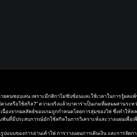
ลายคนชอบเล่น เพราะมีกติกาไม่ซับซ้อนและใช้เวลาในการรู้ผลแพ้ช
้ดวงหรือใช้สกิล?” ความจริงแล้วบาคาร่าเป็นเกมที่ผสมผสานระหว
นื่องจากผลลัพธ์ของเกมถูกกำหนดโดยการสุ่มของไพ่ ซึ่งทำให้หลาย
ิมพันที่มีประสบการณ์มักใช้สกิลในการวิเคราะห์และวางแผนเพื่อเพ
รูปแบบของการอ่านเค้าไพ่ การวางแผนการเดินเงิน และการจัดการ