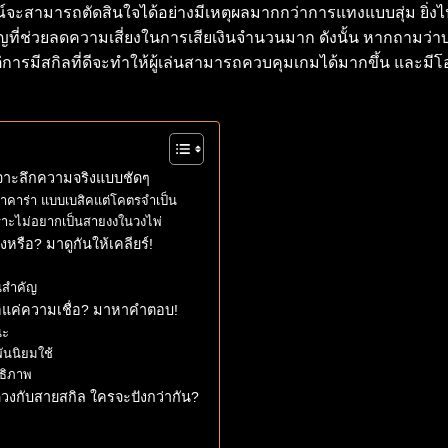
์จะสามารถตัดสินใจได้อย่างมีเหตุผลมากกว่าการแทงแบบสุ่ม ยิ่งไป
ที่ช่วยลดความเสี่ยงในการเสียเงินจำนวนมาก ดังนั้น หากถามว่
ต่การมีสกิลที่ดีจะทำให้ผู้เล่นสามารถควบคุมเกมได้มากขึ้น และมี
เจาะลึกความจริงแบบชัดๆ
าคาร่า แบบเบสิคแต่โคตรจำเป็น
 เพราะไม่อยากเป็นสายงงในวงไพ่
หรือ? มาดูกันให้เคลียร์!
นสำคัญ
ือแค่ความเชื่อ? มาหาคำตอบ!
นะ
พันนิยมใช้
ทธิภาพ
ยดวงกับสายสกิล ใครจะปังกว่ากัน?