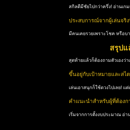
สกิลดีมีชัยไปกว่าครึ่ง! อ่านเก
ประสบการณ์จากผู้เล่นจริงท
มีคนเคยรวยเพราะโชค หรือบางคน
สรุปแ
สุดท้ายแล้วก็ต้องถามตัวเองว่า
ขึ้นอยู่กับเป้าหมายและสไ
เล่นเอาสนุกก็ใช้ดวงไปเลย! แ
คำแนะนำสำหรับผู้ที่ต้อง
เริ่มจากการตั้งงบประมาณ อ่าน