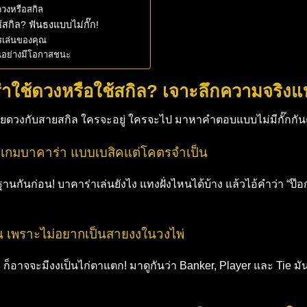
ดวงหรือสกิล
สกิล? ฟันธงแบบไม่กั๊ก!
ารเล่นของคุณ
่นอย่างมีโอกาสชนะ
่าใช้ดวงหรือใช้สกิล? เจาะลึกความจริงแ
ายดวงกับสายสกิล ใครจะอยู่ ใครจะไป มาหาคำตอบแบบไม่มีกั๊กกันต
เกมบาคาร่า แบบเบสิคแต่โคตรจำเป็น
นกันก่อน! บาคาร่าเล่นยังไง แทงฝั่งไหนได้บ้าง แล้วไอ้คำว่า “ป๊อก
มเล่น เพราะไม่อยากเป็นสายงงในวงไพ่
ติกา ก็อาจจะมีงงเป็นไก่ตาแตก! มาดูกันว่า Banker, Player และ Tie