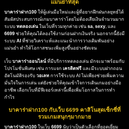
แม่นยำที่สุด
บาคาร่าฝาก100
ให้ผู้เล่นมือใหม่และผู้ที่อยากฝึกฝนกลยุทธ์ได้
สัมผัสประสบการณ์เกมบาคาร่าโดยไม่ต้องเสียเงินจำนวนมาก
ระบบ
ทดลองเล่น
ในเว็บที่รวมทุกค่าย เช่น
sa
,
sexy
, และ
6699
ช่วยให้คุณได้ลองใช้งานก่อนฝากเงินจริง นอกจากนี้ยังมี
ระบบ
AI
ที่ช่วยวิเคราะห์และแนะนำการวางเดิมพันอย่าง
แม่นยำ ทำให้โอกาสชนะเพิ่มสูงขึ้นอย่างชัดเจน
เว็บ
บาคาร่าออนไลน์
ที่มีบริการทดลองเล่น มักจะมาพร้อมกับ
โปรโมชั่นพิเศษ เช่น การแจก
เครดิตฟรี
และมีระบบฝากถอน
อัตโนมัติรองรับ
วอเลท
การใช้ระบบ AI ไม่เพียงช่วยเพิ่มความ
มั่นใจในการเล่น แต่ยังช่วยให้คุณเข้าใจการเดินเกมอย่างมือ
อาชีพ เลือกเว็บที่มีฟีเจอร์เหล่านี้เพื่อเพิ่มโอกาสในการทำ
กำไร
บาคาร่าฝาก100 กับเว็บ 6699 คาสิโนสุดเซ็กซี่ที่
รวมเกมสนุกๆมากมาย
บาคาร่าฝาก100
ในเว็บ
6699
นับว่าเป็นตัวเลือกที่ยอดเยี่ยม