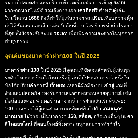
ระบบที่ปลอดภัย และบริการที่รวดเร็ว เช่น การเข้าสู่
ระบบ
ฝาก-ถอนอัตโนมัติ รวมถึงการแจก
เครดิตฟรี
สำหรับผู้เล่น
ใหม่ในเว็บ
1688
สิ่งนี้ทำให้ผู้เล่นสามารถเปรียบเทียบความคุ้ม
ค่าได้ชัดเจน และเลือกเล่นกับเว็บที่ตอบโจทย์การทำกำไรมาก
ที่สุด ทั้งยังรองรับระบบ
วอเลท
เพื่อเพิ่มความสะดวกในทุกการ
ทำธุรกรรม
จุดเด่นของบาคาร่าฝาก100 ในปี 2025
บาคาร่าฝาก100
ในปี 2025 มีจุดเด่นที่ชัดเจนสำหรับผู้เล่นทุก
ระดับ ไม่ว่าจะเป็นมือใหม่หรือผู้เล่นที่มีประสบการณ์ หนึ่งใน
ข้อได้เปรียบคือการที่
เว็บตรง
เหล่านี้มักมีระบบ
เข้าสู่
เกมที่
ง่ายและปลอดภัย รองรับการเล่นจากหลากหลายอุปกรณ์ เช่น
มือถือและคอมพิวเตอร์ นอกจากนี้ การฝากเงินเริ่มต้นเพียง
100 บาทช่วยให้ผู้เล่นสามารถเพลิดเพลินไปกับ
เกมสนุกๆ
มากมาย
ไม่ว่าจะเป็นบาคาร่า
168
,
สล็อต
, หรือเกมอื่นๆใน
คา
สิโนออนไลน์
ที่ตอบโจทย์ทั้งความสนุกและการทำกำไร