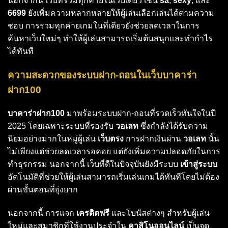
นอกจากนี้ เว็บที่รวมทุกค่ายในเว็บเดียว เช่น
sa
,
sexy
, และ
6699
ยังเพิ่มความหลากหลายให้ผู้เล่นเลือกเล่นได้ตามความ
ชอบ การรวมทุกค่ายเกมในที่เดียวยังช่วยลดเวลาในการ
ค้นหาเว็บใหม่ๆ ทำให้ผู้เล่นสามารถเริ่มต้นสนุกและทำกำไร
ได้ทันที
ความสะดวกของระบบฝาก-ถอนในเว็บบาคาร่า
ฝาก100
บาคาร่าฝาก100
มาพร้อมระบบฝาก-ถอนที่รวดเร็วทันใจในปี
2025 โดยเฉพาะระบบที่รองรับ
วอเลท
ซึ่งกำลังได้รับความ
นิยมอย่างมากในหมู่ผู้เล่น
เว็บตรง
การฝากเงินผ่าน
วอเลท
นั้น
ไม่เพียงแต่ช่วยลดเวลารอคอย แต่ยังเพิ่มความปลอดภัยในการ
ทำธุรกรรม นอกจากนี้ เว็บที่ดีในปัจจุบันยังมีระบบ
เข้าสู่ระบบ
อัตโนมัติที่ช่วยให้ผู้เล่นสามารถเริ่มเล่นเกมได้ทันทีโดยไม่ต้อง
ผ่านขั้นตอนที่ยุ่งยาก
นอกจากนี้ การแจก
เครดิตฟรี
และโบนัสต่างๆ สำหรับผู้เล่น
ใหม่และสมาชิกที่ใช้งานประจำใน
คาสิโนออนไลน์
เป็นจุด