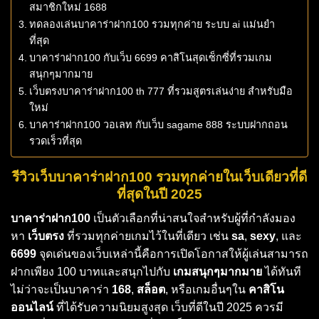
สมาชิกใหม่ 1688
ทดลองเล่นบาคาร่าฝาก100 รวมทุกค่าย ระบบ ai แม่นยำ
ที่สุด
บาคาร่าฝาก100 กับเว็บ 6699 คาสิโนสุดเซ็กซี่ที่รวมเกม
สนุกๆมากมาย
เว็บตรงบาคาร่าฝาก100 th 777 ที่รวมสูตรเล่นง่าย สำหรับมือ
ใหม่
บาคาร่าฝาก100 วอเลท กับเว็บ sagame 888 ระบบฝากถอน
รวดเร็วที่สุด
รีวิวเว็บบาคาร่าฝาก100 รวมทุกค่ายในเว็บเดียวที่ดี
ที่สุดในปี 2025
บาคาร่าฝาก100
เป็นตัวเลือกที่น่าสนใจสำหรับผู้ที่กำลังมอง
หา
เว็บตรง
ที่รวมทุกค่ายเกมไว้ในที่เดียว เช่น
sa
,
sexy
, และ
6699
จุดเด่นของเว็บเหล่านี้คือการเปิดโอกาสให้ผู้เล่นสามารถ
ฝากเพียง 100 บาทและสนุกไปกับ
เกมสนุกๆมากมาย
ได้ทันที
ไม่ว่าจะเป็นบาคาร่า
168
,
สล็อต
, หรือเกมอื่นๆใน
คาสิโน
ออนไลน์
ที่ได้รับความนิยมสูงสุด เว็บที่ดีในปี 2025 ควรมี