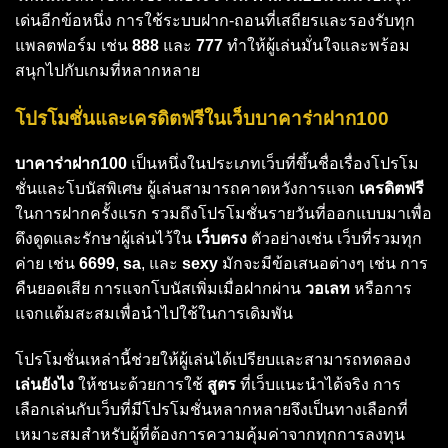
เด่นอีกข้อหนึ่ง การใช้ระบบฝาก-ถอนที่เสถียรและรองรับทุก
แพลตฟอร์ม เช่น
888
และ
777
ทำให้ผู้เล่นมั่นใจและพร้อม
สนุกไปกับเกมที่หลากหลาย
โปรโมชั่นและเครดิตฟรีในเว็บบาคาร่าฝาก100
บาคาร่าฝาก100
เป็นหนึ่งในประเภทเว็บที่ขึ้นชื่อเรื่องโปรโม
ชั่นและโบนัสพิเศษ ผู้เล่นสามารถคาดหวังการแจก
เครดิตฟรี
ในการฝากครั้งแรก รวมถึงโปรโมชั่นรายวันที่ออกแบบมาเพื่อ
ดึงดูดและรักษาผู้เล่นไว้ใน
เว็บตรง
ตัวอย่างเช่น เว็บที่รวมทุก
ค่าย เช่น
6699
,
sa
, และ
sexy
มักจะมีข้อเสนอต่างๆ เช่น การ
คืนยอดเสีย การแจกโบนัสเพิ่มเมื่อฝากผ่าน
วอเลท
หรือการ
แจกแต้มสะสมเพื่อนำไปใช้ในการเดิมพัน
โปรโมชั่นเหล่านี้ช่วยให้ผู้เล่นได้เปรียบและสามารถทดลอง
เล่นยังไง
ให้ชนะด้วยการใช้
สูตร
ที่เว็บแนะนำได้จริง การ
เลือกเล่นกับเว็บที่มีโปรโมชั่นหลากหลายจึงเป็นทางเลือกที่
เหมาะสมสำหรับผู้ที่ต้องการความคุ้มค่าจากทุกการลงทุน