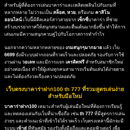
สำหรับผู้ที่ต้องการเล่นบาคาร่าและเพลิดเพลินไปกับเกมที่
หลากหลาย ไม่ว่าจะเป็น
สล็อต
,
หวย
, หรือเกม
คาสิโน
ออนไลน์
เว็บนี้มีดีลเลอร์สาวสวยจาก
เซ็กซี่
บาคาร่า ที่ช่วย
สร้างบรรยากาศให้สนุกสนานและตื่นเต้นมากยิ่งขึ้น ทำให้การ
เล่นเกมมีความสนุกควบคู่ไปกับโอกาสการทำกำไร
นอกจากความหลากหลายของ
เกมสนุกๆมากมาย
แล้ว เว็บ
6699
ยังมีระบบฝากถอนที่รวดเร็วและปลอดภัย รองรับการใช้
งานผ่าน
วอเลท
และมีการแจก
เครดิตฟรี
สำหรับสมาชิกใหม่
อย่างต่อเนื่อง ทำให้ผู้เล่นทุกคนสามารถเริ่มต้นเล่นได้ง่ายดาย
และไม่ต้องกังวลเรื่องความปลอดภัย
เว็บตรงบาคาร่าฝาก100 th 777 ที่รวมสูตรเล่นง่าย
สำหรับมือใหม่
บาคาร่าฝาก100
เหมาะสำหรับผู้เล่นมือใหม่ที่ต้องการเรียนรู้
และทดลองเล่นกับเว็บที่น่าเชื่อถือ เช่น
th 777
ที่มีสูตรการเล่น
ง่ายๆ และคำแนะนำที่เข้าใจได้รวดเร็ว เว็บตรงเหล่านี้มักจะมี
ระบบ
เข้าสู่
ที่ทันสมัย รองรับทั้งมือถือและคอมพิวเตอร์ เพื่อ