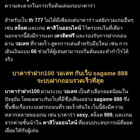
ความสะดวกในการเริ่มต้นเล่นเกมบาคาร่า
สำหรับเว็บ
th 777
ไม่ได้มีเพียงแค่บาคาร่า แต่ยังรวมเกมอื่นๆ
เช่น
สล็อต
และเกม
คาสิโนออนไลน์
ไว้ครบจบในที่เดียว
นอกจากนี้ยังมีการแจก
เครดิตฟรี
และรองรับการฝากถอน
ผ่าน
วอเลท
ที่รวดเร็ว สูตรการเล่นสำหรับมือใหม่ เช่น การ
เดินเงินแบบ
66
ช่วยให้ผู้เล่นสามารถเริ่มต้นและทำกำไรได้
จริง
บาคาร่าฝาก100 วอเลท กับเว็บ sagame 888
ระบบฝากถอนรวดเร็วที่สุด
บาคาร่าฝาก100
ผ่านระบบ
วอเลท
เป็นตัวเลือกยอดนิยมใน
ปัจจุบัน โดยเฉพาะกับเว็บที่มีชื่อเสียงอย่าง
sagame 888
ซึ่ง
ขึ้นชื่อเรื่องระบบฝากถอนที่รวดเร็วทันใจ เว็บนี้ยังมีความ
หลากหลายของเกม เช่น บาคาร่า
sexy
, สล็อต
999
, และเกม
จากค่ายชั้นนำใน
คาสิโนออนไลน์
ที่มอบประสบการณ์ที่ยอด
เยี่ยมให้กับผู้เล่น