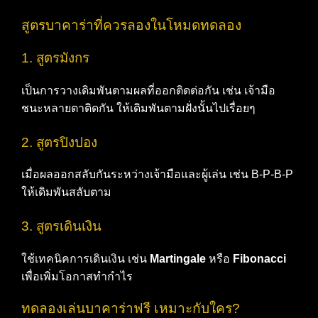
สูตรบาคาร่าที่ควรลองในโหมดทดลอง
1. สูตรมังกร
เป็นการวางเดิมพันตามผลที่ออกติดต่อกัน เช่น เจ้ามือ
ชนะหลายตาติดกัน ให้เดิมพันตามฝั่งนั้นไปเรื่อยๆ
2. สูตรปิงปอง
เมื่อผลออกสลับกันระหว่างเจ้ามือและผู้เล่น เช่น B-P-B-P
ให้เดิมพันสลับตาม
3. สูตรเดินเงิน
ใช้เทคนิคการเดินเงิน เช่น
Martingale
หรือ
Fibonacci
เพื่อเพิ่มโอกาสทำกำไร
ทดลองเล่นบาคาร่าฟรี เหมาะกับใคร?