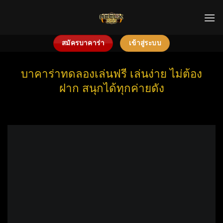
Skip
to
content
สมัครบาคาร่า
เข้าสู่ระบบ
บาคาร่าทดลองเล่นฟรี เล่นง่าย ไม่ต้อง
ฝาก สนุกได้ทุกค่ายดัง