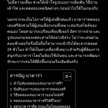
ไม่มีความเสี่ยง ช่วยให้เข้าใจรูปแบบการเดิมพัน วิธีอ่าน
เค้าไพ่ และทดสอบเทคนิคต่างๆ ก่อนนำไปใช้ในเกมจริง
นอกจากจะเป็นโอกาสให้ผู้เล่นฝึกฝนแล้ว บาคาร่าทดลอง
เล่นฟรียังช่วยให้ผู้เล่นเลือกเกมที่เหมาะสมกับสไตล์ของ
ตนเอง โดยสามารถเปรียบเทียบฟีเจอร์ อัตราการจ่าย และ
รูปแบบเกมของแต่ละค่ายได้อย่างอิสระ ไม่ว่าจะเล่นผ่าน
คอมพิวเตอร์หรือมือถือก็สามารถเข้าถึงได้สะดวกตลอด
24 ชั่วโมง ทำให้เป็นทางเลือกที่เหมาะสำหรับผู้ที่ต้องการ
สนุกกับบาคาร่าโดยไม่ต้องใช้เงินทุน และสามารถพัฒนา
ทักษะการเล่นให้ดียิ่งขึ้นก่อนเริ่มเดิมพันจริง
สารบัญ บาคาร่า
ทำไมต้องทดลองเล่นบาคาร่าฟรี?
ข้อดีของการเล่นบาคาร่าทดลองฟรี
วิธีทดลองเล่นบาคาร่าออนไลน์ฟรี
ทดลองเล่นบาคาร่าฟรีได้ที่ไหน?
สูตรบาคาร่าที่ควรลองในโหมดทดลอง