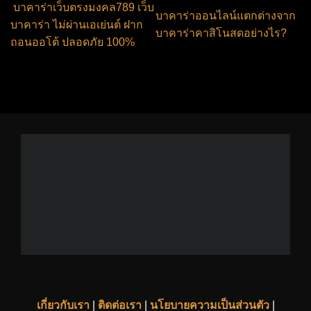
บาคาร่าเว็บตรงมงคล789 เว็บ
บาคาร่าออนไลน์แตกต่างจาก
บาคาร่า ไม่ผ่านเอเย่นต์ ฝาก
บาคาร่าคาสิโนสดอย่างไร?
ถอนออโต้ ปลอดภัย 100%
เกี่ยวกับเรา
|
ติดต่อเรา
|
นโยบายความเป็นส่วนตัว
|